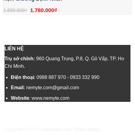
Giá
Giá
1.780.000
₫
1.890.000
₫
gốc
hiện
là:
tại
1.890.000₫.
là:
1.780.000₫.
LIÊN HỆ
Trụ sở chính:
960 Quang Trung, P.8, Q. Gò Vấp, TP. Ho
Chi Minh.
Điện thoại
:
0988 887 970
-
0933 332 990
Email:
nemyte.com@gmail.com
Website
:
www.nemyte.com
Copyright 2026 ©
nemyte.com / Trực thuộc