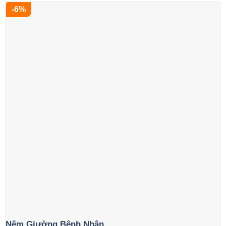
-6%
là:
tại
1.890.000₫.
là:
1.350.000₫.
Nệm Giường Bệnh Nhân