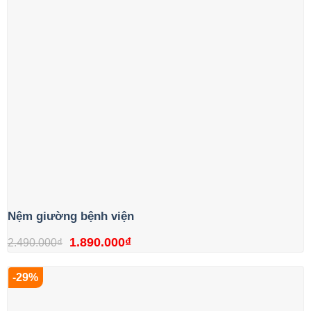
Nệm giường bệnh viện
Giá
Giá
1.890.000
₫
2.490.000
₫
gốc
hiện
-29%
là:
tại
2.490.000₫.
là: