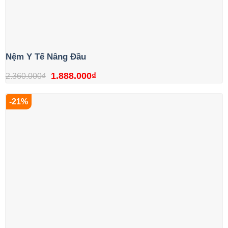
Nệm Y Tế Nâng Đầu
Giá
Giá
1.888.000
₫
2.360.000
₫
gốc
hiện
-21%
là:
tại
2.360.000₫.
là:
1.888.000₫.