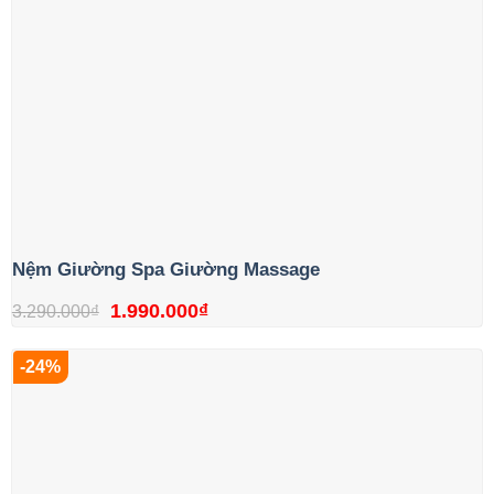
Nệm Giường Spa Giường Massage
Giá
Giá
1.990.000
₫
3.290.000
₫
gốc
hiện
-24%
là:
tại
3.290.000₫.
là:
1.990.000₫.