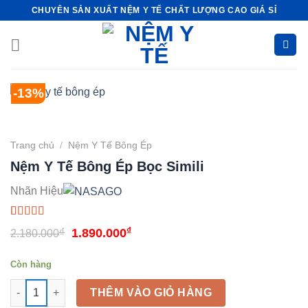
Bỏ
CHUYÊN SẢN XUẤT NỆM Y TẾ CHẤT LƯỢNG CAO GIÁ SỈ
qua
nội
dung
-13%
Trang chủ
/
Nệm Y Tế Bông Ép
Nệm Y Tế Bông Ép Bọc Simili
Nhãn Hiệu
5.00
2
trên 5
Giá
₫
Giá
₫
1.890.000
2.180.000
dựa trên
đánh giá
gốc
hiện
Còn hàng
là:
tại
Nệm Y Tế Bông Ép Bọc Simili số lượng
2.180.000₫.
là:
THÊM VÀO GIỎ HÀNG