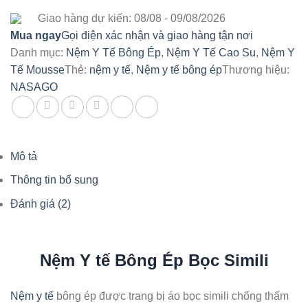
1.890.000₫.
Giao hàng dự kiến: 08/08 - 09/08/2026
Mua ngay
Gọi điện xác nhận và giao hàng tận nơi
Danh mục:
Nệm Y Tế Bông Ép
,
Nệm Y Tế Cao Su
,
Nệm Y
Tế Mousse
Thẻ:
nệm y tế
,
Nệm y tế bông ép
Thương hiệu:
NASAGO
Mô tả
Thông tin bổ sung
Đánh giá (2)
Nệm Y tế Bông Ép Bọc Simili
Nệm y tế
bông ép được trang bị áo bọc simili chống thấm