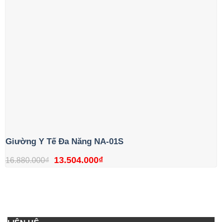
Giường Y Tế Đa Năng NA-01S
Giá
Giá
13.504.000
₫
16.880.000
₫
gốc
hiện
là:
tại
16.880.000₫.
là:
13.504.000₫.