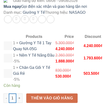
Giao hàng dự kiến: 08/08 - 09/08/2026
Mua ngay
Gọi điện xác nhận và giao hàng tận nơi
Danh mục:
Giường Y Tế
Thương hiệu:
NASAGO
Products
Price
Discount
1 ×
Giường Y Tế 1 Tay
5.300.000
₫
4.240.000
₫
Giá
Giá
Quay NA-05G
4.240.000
₫
gốc
hiện
1 ×
Nệm Y Tế Nâng Đầu
2.360.000
₫
1.793.600
₫
là:
tại
Giá
Giá
-5%
1.888.000
₫
5.300.000₫.
là:
gốc
hiện
1 ×
Chăn Ga Gối Y Tế
830.000
₫
4.240.000₫.
là:
tại
Giá Rẻ
503.500
₫
Giá
Giá
530.000
₫
2.360.000₫.
là:
-5%
gốc
hiện
1.888.000₫.
Còn hàng
là:
tại
830.000₫.
là:
Giường Y Tế 1 Tay Quay NA-05G số lượng
THÊM VÀO GIỎ HÀNG
530.000₫.