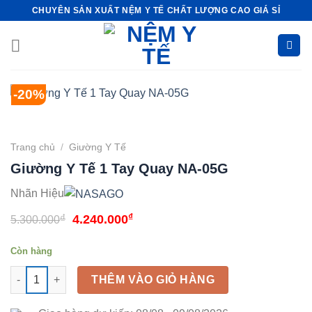
Bỏ
CHUYÊN SẢN XUẤT NỆM Y TẾ CHẤT LƯỢNG CAO GIÁ SỈ
qua
nội
dung
-20%
Trang chủ
/
Giường Y Tế
Giường Y Tế 1 Tay Quay NA-05G
Nhãn Hiệu
Giá
₫
Giá
₫
4.240.000
5.300.000
gốc
hiện
Còn hàng
là:
tại
Giường Y Tế 1 Tay Quay NA-05G số lượng
5.300.000₫.
là:
THÊM VÀO GIỎ HÀNG
4.240.000₫.