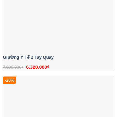
Giường Y Tế 2 Tay Quay
Giá
Giá
6.320.000
₫
7.900.000
₫
gốc
hiện
-20%
là:
tại
7.900.000₫.
là:
6.320.000₫.