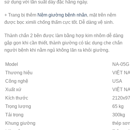
sử dụng với tần suất dày đặc hằng ngày.
+ Trang bị thêm
Nệm giường bệnh nhân
, mặt trên nệm
được bọc ximili chống thấm cực tốt. Dễ dàng vệ sinh.
Thành chắn 2 bên được làm bằng hợp kim nhôm dễ dàng
gập gọn khi cần thiết, thành giường có tác dụng che chắn
người bệnh khi nằm ngủ không lăn ra khỏi giường.
Model
NA-05G
Thương hiệu
VIỆT N
Công nghệ
USA
Xuất xứ
VIỆT N
Kích thước
2120x9
Trọng lượng
65 kg
Tải trọng
300kg
Khung giường
thép sơn