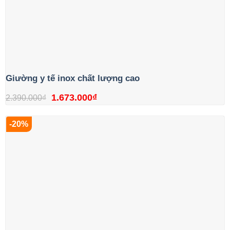
Giường y tế inox chất lượng cao
Giá
Giá
1.673.000
₫
2.390.000
₫
gốc
hiện
-20%
là:
tại
2.390.000₫.
là:
1.673.000₫.