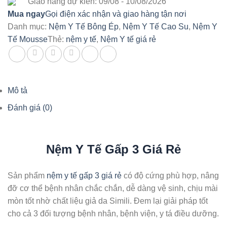
Giao hàng dự kiến: 09/08 - 10/08/2026
Mua ngay
Gọi điện xác nhận và giao hàng tận nơi
Danh mục:
Nệm Y Tế Bông Ép
,
Nệm Y Tế Cao Su
,
Nệm Y
Tế Mousse
Thẻ:
nệm y tế
,
Nệm Y tế giá rẻ
Mô tả
Đánh giá (0)
Nệm Y Tế Gấp 3 Giá Rẻ
Sản phẩm
nệm y tế gấp 3 giá rẻ
có độ cứng phù hợp, nâng
đỡ cơ thể bệnh nhân chắc chắn, dễ dàng vệ sinh, chịu mài
mòn tốt nhờ chất liệu giả da Simili. Đem lại giải pháp tốt
cho cả 3 đối tượng bệnh nhân, bệnh viện, y tá điều dưỡng.