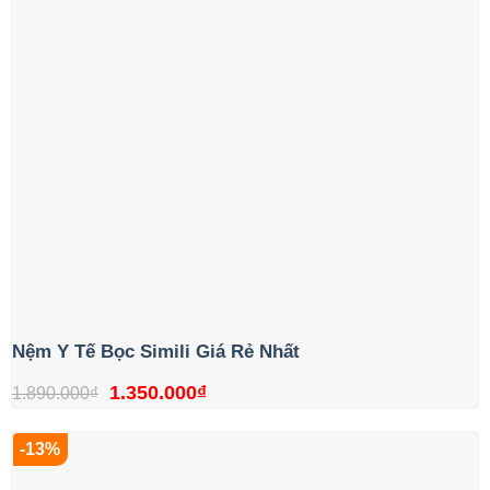
Nệm Y Tế Bọc Simili Giá Rẻ Nhất
Giá
Giá
1.350.000
₫
1.890.000
₫
gốc
hiện
-13%
là:
tại
1.890.000₫.
là: