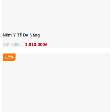
Nệm Y Tế Đa Năng
Giá
Giá
1.810.000
₫
2.590.000
₫
gốc
hiện
-15%
là:
tại
2.590.000₫.
là:
1.810.000₫.