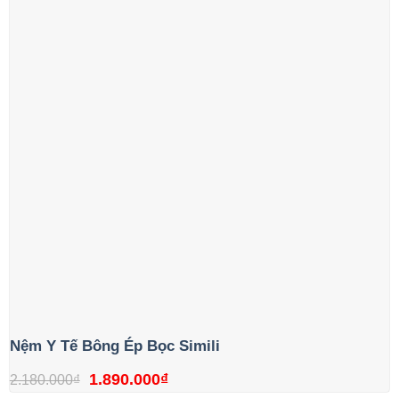
1.350.000₫.
Nệm Y Tế Bông Ép Bọc Simili
Giá
Giá
1.890.000
₫
2.180.000
₫