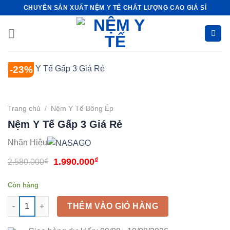
Bỏ
CHUYÊN SẢN XUẤT NỆM Y TẾ CHẤT LƯỢNG CAO GIÁ SỈ
qua
nội
dung
-23%
Trang chủ
/
Nệm Y Tế Bông Ép
Nệm Y Tế Gấp 3 Giá Rẻ
Nhãn Hiệu
Giá
₫
Giá
₫
1.990.000
2.580.000
gốc
hiện
Còn hàng
là:
tại
Nệm Y Tế Gấp 3 Giá Rẻ số lượng
2.580.000₫.
là:
THÊM VÀO GIỎ HÀNG
1.990.000₫.