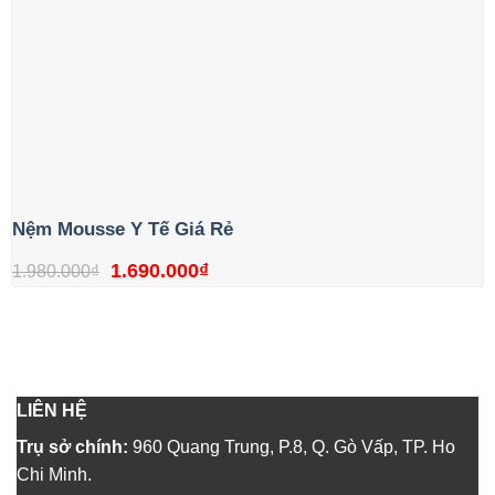
Nệm Mousse Y Tế Giá Rẻ
Giá
Giá
1.690.000
₫
1.980.000
₫
gốc
hiện
là:
tại
1.980.000₫.
là:
1.690.000₫.
LIÊN HỆ
Trụ sở chính:
960 Quang Trung, P.8, Q. Gò Vấp, TP. Ho
Chi Minh.